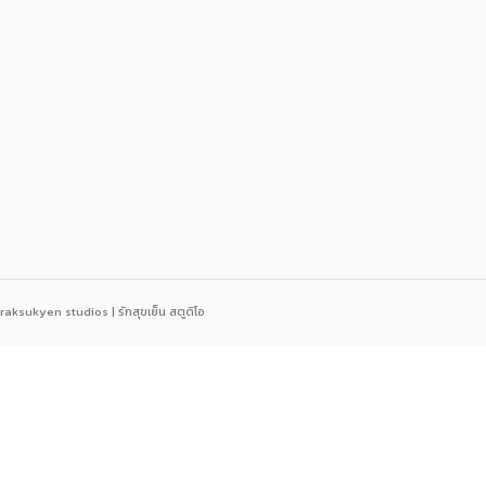
raksukyen studios | รักสุขเย็น สตูดิโอ