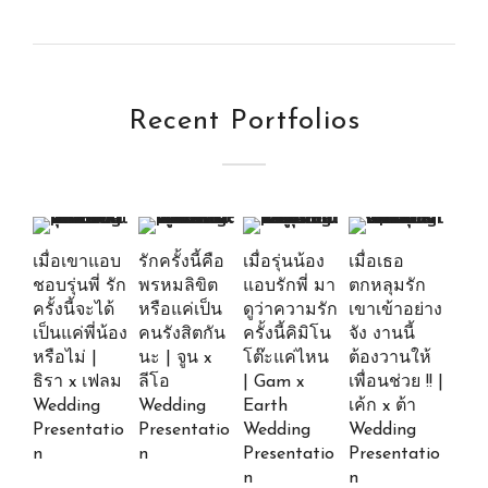
Recent Portfolios
เมื่อเขาแอบ
รักครั้งนี้คือ
เมื่อรุ่นน้อง
เมื่อเธอ
ชอบรุ่นพี่ รัก
พรหมลิขิต
แอบรักพี่ มา
ตกหลุมรัก
ครั้งนี้จะได้
หรือแค่เป็น
ดูว่าความรัก
เขาเข้าอย่าง
เป็นแค่พี่น้อง
คนรังสิตกัน
ครั้งนี้คิมิโน
จัง งานนี้
หรือไม่ |
นะ | จูน x
โต๊ะแค่ไหน
ต้องวานให้
ธิรา x เฟลม
ลีโอ
| Gam x
เพื่อนช่วย !! |
Wedding
Wedding
Earth
เค้ก x ต้า
Presentatio
Presentatio
Wedding
Wedding
n
n
Presentatio
Presentatio
n
n