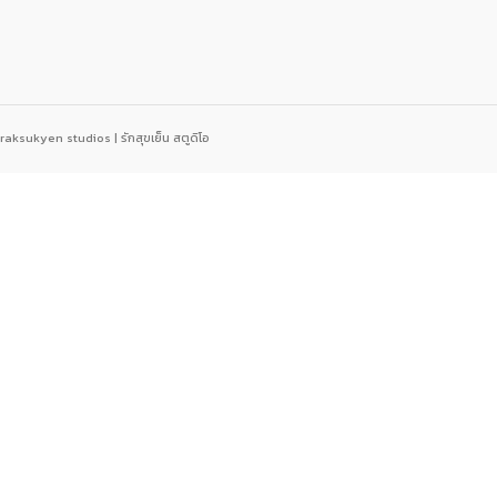
raksukyen studios | รักสุขเย็น สตูดิโอ