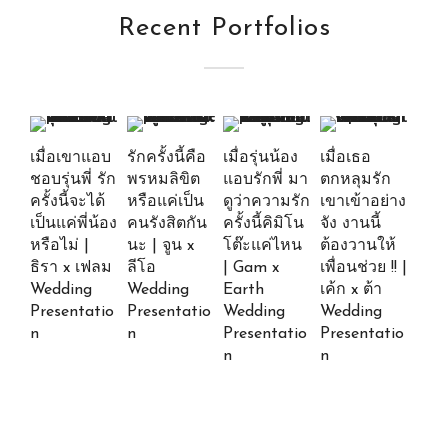
Recent Portfolios
เมื่อเขาแอบ
รักครั้งนี้คือ
เมื่อรุ่นน้อง
เมื่อเธอ
ชอบรุ่นพี่ รัก
พรหมลิขิต
แอบรักพี่ มา
ตกหลุมรัก
ครั้งนี้จะได้
หรือแค่เป็น
ดูว่าความรัก
เขาเข้าอย่าง
เป็นแค่พี่น้อง
คนรังสิตกัน
ครั้งนี้คิมิโน
จัง งานนี้
หรือไม่ |
นะ | จูน x
โต๊ะแค่ไหน
ต้องวานให้
ธิรา x เฟลม
ลีโอ
| Gam x
เพื่อนช่วย !! |
Wedding
Wedding
Earth
เค้ก x ต้า
Presentatio
Presentatio
Wedding
Wedding
n
n
Presentatio
Presentatio
n
n