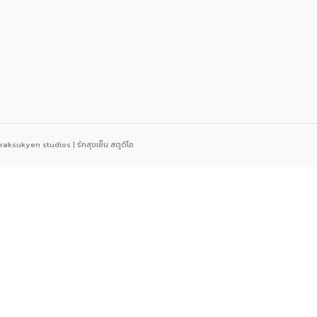
raksukyen studios | รักสุขเย็น สตูดิโอ